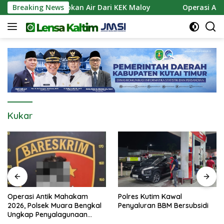
Langsung
Siapkan Pasokan Air Dari KEK Maloy
Breaking News
Operasi Antik M
ke
konten
Kukar
Operasi Antik Mahakam
Polres Kutim Kawal
2026, Polsek Muara Bengkal
Penyaluran BBM Bersubsidi
Ungkap Penyalagunaan
Narkotika