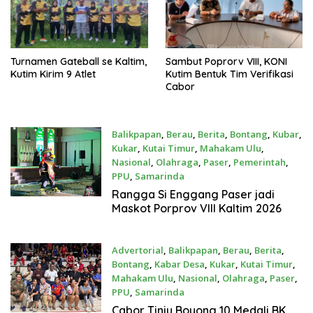
Turnamen Gateball se Kaltim,
Sambut Poprorv VIII, KONI
Kutim Kirim 9 Atlet
Kutim Bentuk Tim Verifikasi
Cabor
Balikpapan
,
Berau
,
Berita
,
Bontang
,
Kubar
,
Kukar
,
Kutai Timur
,
Mahakam Ulu
,
Nasional
,
Olahraga
,
Paser
,
Pemerintah
,
PPU
,
Samarinda
Desember 12, 2025
Rangga Si Enggang Paser jadi
Maskot Porprov VIII Kaltim 2026
Advertorial
,
Balikpapan
,
Berau
,
Berita
,
Bontang
,
Kabar Desa
,
Kukar
,
Kutai Timur
,
Mahakam Ulu
,
Nasional
,
Olahraga
,
Paser
,
PPU
,
Samarinda
Desember 10, 2025
Cabor Tinju Boyong 10 Medali BK