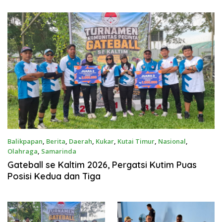
Balikpapan
,
Berita
,
Daerah
,
Kukar
,
Kutai Timur
,
Nasional
,
Olahraga
,
Samarinda
Juli 11, 2026
Gateball se Kaltim 2026, Pergatsi Kutim Puas
Posisi Kedua dan Tiga