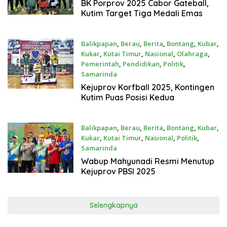
Desember 3, 2025
BK Porprov 2025 Cabor Gateball,
Kutim Target Tiga Medali Emas
Balikpapan
,
Berau
,
Berita
,
Bontang
,
Kubar
,
Kukar
,
Kutai Timur
,
Nasional
,
Olahraga
,
Pemerintah
,
Pendidikan
,
Politik
,
Samarinda
Oktober 27, 2025
Kejuprov Korfball 2025, Kontingen
Kutim Puas Posisi Kedua
Balikpapan
,
Berau
,
Berita
,
Bontang
,
Kubar
,
Kukar
,
Kutai Timur
,
Nasional
,
Politik
,
Samarinda
Oktober 26, 2025
Wabup Mahyunadi Resmi Menutup
Kejuprov PBSI 2025
Selengkapnya