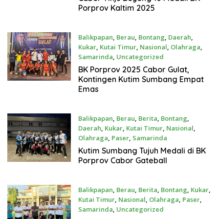
Porprov Kaltim 2025
Balikpapan
,
Berau
,
Bontang
,
Daerah
,
Kukar
,
Kutai Timur
,
Nasional
,
Olahraga
,
Samarinda
,
Uncategorized
Desember 8, 2025
BK Porprov 2025 Cabor Gulat,
Kontingen Kutim Sumbang Empat
Emas
Balikpapan
,
Berau
,
Berita
,
Bontang
,
Daerah
,
Kukar
,
Kutai Timur
,
Nasional
,
Olahraga
,
Paser
,
Samarinda
Desember 8, 2025
Kutim Sumbang Tujuh Medali di BK
Porprov Cabor Gateball
Balikpapan
,
Berau
,
Berita
,
Bontang
,
Kukar
,
Kutai Timur
,
Nasional
,
Olahraga
,
Paser
,
Samarinda
,
Uncategorized