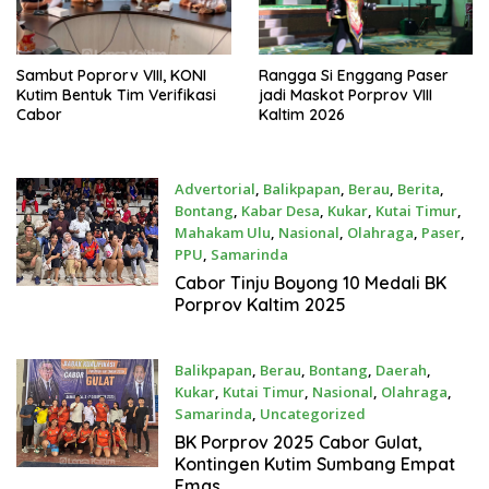
Sambut Poprorv VIII, KONI
Rangga Si Enggang Paser
Kutim Bentuk Tim Verifikasi
jadi Maskot Porprov VIII
Cabor
Kaltim 2026
Advertorial
,
Balikpapan
,
Berau
,
Berita
,
Bontang
,
Kabar Desa
,
Kukar
,
Kutai Timur
,
Mahakam Ulu
,
Nasional
,
Olahraga
,
Paser
,
PPU
,
Samarinda
Desember 10, 2025
Cabor Tinju Boyong 10 Medali BK
Porprov Kaltim 2025
Balikpapan
,
Berau
,
Bontang
,
Daerah
,
Kukar
,
Kutai Timur
,
Nasional
,
Olahraga
,
Samarinda
,
Uncategorized
Desember 8, 2025
BK Porprov 2025 Cabor Gulat,
Kontingen Kutim Sumbang Empat
Emas