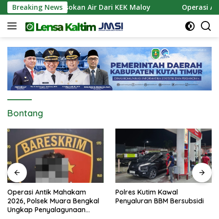
Langsung
 Siapkan Pasokan Air Dari KEK Maloy
Breaking News
Operasi Antik 
ke
konten
Bontang
Operasi Antik Mahakam
Polres Kutim Kawal
2026, Polsek Muara Bengkal
Penyaluran BBM Bersubsidi
Ungkap Penyalagunaan
Narkotika