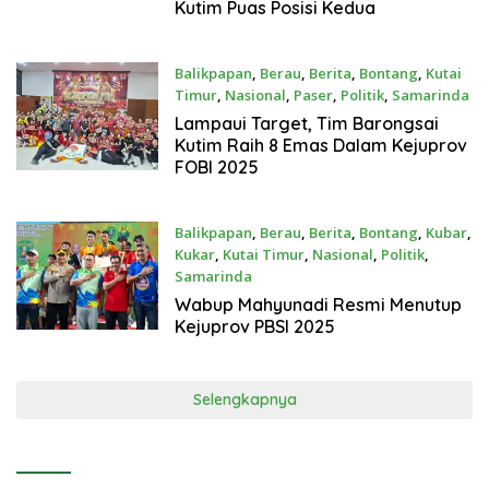
Kutim Puas Posisi Kedua
Balikpapan
,
Berau
,
Berita
,
Bontang
,
Kutai
Timur
,
Nasional
,
Paser
,
Politik
,
Samarinda
Oktober 26, 2025
Lampaui Target, Tim Barongsai
Kutim Raih 8 Emas Dalam Kejuprov
FOBI 2025
Balikpapan
,
Berau
,
Berita
,
Bontang
,
Kubar
,
Kukar
,
Kutai Timur
,
Nasional
,
Politik
,
Samarinda
Oktober 26, 2025
Wabup Mahyunadi Resmi Menutup
Kejuprov PBSI 2025
Selengkapnya