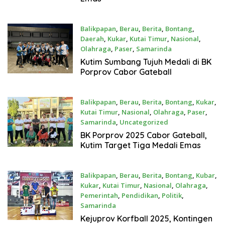
Balikpapan
,
Berau
,
Berita
,
Bontang
,
Daerah
,
Kukar
,
Kutai Timur
,
Nasional
,
Olahraga
,
Paser
,
Samarinda
Desember 8, 2025
Kutim Sumbang Tujuh Medali di BK
Porprov Cabor Gateball
Balikpapan
,
Berau
,
Berita
,
Bontang
,
Kukar
,
Kutai Timur
,
Nasional
,
Olahraga
,
Paser
,
Samarinda
,
Uncategorized
Desember 3, 2025
BK Porprov 2025 Cabor Gateball,
Kutim Target Tiga Medali Emas
Balikpapan
,
Berau
,
Berita
,
Bontang
,
Kubar
,
Kukar
,
Kutai Timur
,
Nasional
,
Olahraga
,
Pemerintah
,
Pendidikan
,
Politik
,
Samarinda
Oktober 27, 2025
Kejuprov Korfball 2025, Kontingen