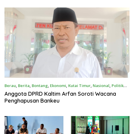
Berau
,
Berita
,
Bontang
,
Ekonomi
,
Kutai Timur
,
Nasional
,
Politik
April 7, 2026
Anggota DPRD Kaltim Arfan Soroti Wacana
Penghapusan Bankeu