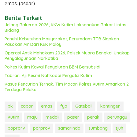
emas. (asdar)
Berita Terkait
Jelang Rakerda 2026, KKW Kutim Laksanakan Rakor Lintas
Bidang
Penuhi Kebutuhan Masyarakat, Perumdam TTB Siapkan
Pasokan Air Dari KEK Maloy
Operasi Antik Mahakam 2026, Polsek Muara Bengkal Ungkap
Penyalagunaan Narkotika
Polres Kutim Kawal Penyaluran BBM Bersubsidi
Tabrani Aji Resmi Nahkodai Pergatsi Kutim
Kasus Pencurian Ternak, Tim Macan Polres Kutim Amankan 2
Terduga Pelaku
bk
cabor
emas
fyp
Gateball
kontingen
Kutim
maju
medali
paser
perak
perunggu
poprorv
porprov
samarinda
sumbang
tjuh