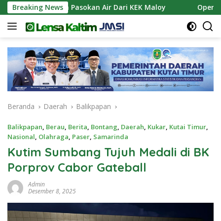
Langsung
B Siapkan Pasokan Air Dari KEK Maloy
Breaking News
Operasi Antik 
ke
konten
Beranda
Daerah
Balikpapan
Balikpapan
,
Berau
,
Berita
,
Bontang
,
Daerah
,
Kukar
,
Kutai Timur
,
Nasional
,
Olahraga
,
Paser
,
Samarinda
Kutim Sumbang Tujuh Medali di BK
Porprov Cabor Gateball
Admin
Desember 8, 2025