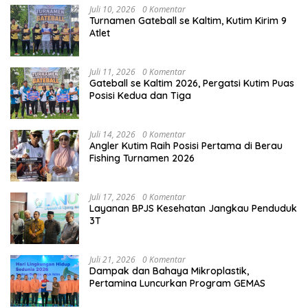
Juli 10, 2026
0 Komentar
Turnamen Gateball se Kaltim, Kutim Kirim 9
Atlet
Juli 11, 2026
0 Komentar
Gateball se Kaltim 2026, Pergatsi Kutim Puas
Posisi Kedua dan Tiga
Juli 14, 2026
0 Komentar
Angler Kutim Raih Posisi Pertama di Berau
Fishing Turnamen 2026
Juli 17, 2026
0 Komentar
Layanan BPJS Kesehatan Jangkau Penduduk
3T
Juli 21, 2026
0 Komentar
Dampak dan Bahaya Mikroplastik,
Pertamina Luncurkan Program GEMAS