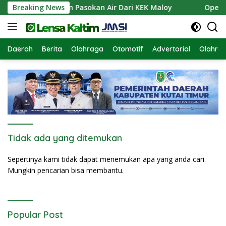
Langsung
dam TTB Siapkan Pasokan Air Dari KEK Maloy
Breaking News
Operasi
ke
konten
Daerah
Berita
Olahraga
Otomotif
Advertorial
Olahra
Tidak ada yang ditemukan
Sepertinya kami tidak dapat menemukan apa yang anda cari.
Mungkin pencarian bisa membantu.
Popular Post