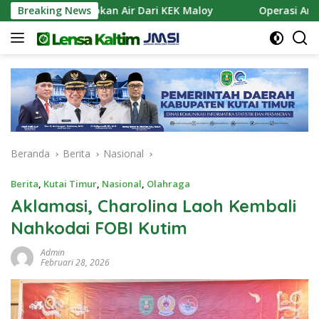
Langsung
apkan Pasokan Air Dari KEK Maloy
Breaking News
Operasi Antik Maha
ke
konten
Beranda
Berita
Nasional
Berita
,
Kutai Timur
,
Nasional
,
Olahraga
Aklamasi, Charolina Laoh Kembali
Nahkodai FOBI Kutim
Admin
Februari 28, 2026