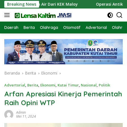
Langsung
an Pasokan Air Dari KEK Maloy
Breaking News
Operasi Antik Mahakam
ke
konten
Daerah
Berita
Olahraga
Otomotif
Advertorial
Olahra
Beranda
Berita
Ekonomi
Advertorial
,
Berita
,
Ekonomi
,
Kutai Timur
,
Nasional
,
Politik
Arfan Apresiasi Kinerja Pemerintah
Raih Opini WTP
Admin
Mei 11, 2024