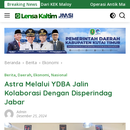
Langsung
okan Air Dari KEK Maloy
Breaking News
Operasi Antik Mahakam 2026
ke
konten
Beranda
Berita
Ekonomi
Berita
,
Daerah
,
Ekonomi
,
Nasional
Astra Melalui YDBA Jalin
Kolaborasi Dengan Disperindag
Jabar
Admin
Desember 25, 2024