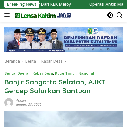
Langsung
Pasokan Air Dari KEK Maloy
Breaking News
Operasi Antik Mahakam 20
ke
konten
Beranda
Berita
Kabar Desa
Berita
,
Daerah
,
Kabar Desa
,
Kutai Timur
,
Nasional
Banjir Sangatta Selatan, AJKT
Gercep Salurkan Bantuan
Admin
Januari 28, 2025