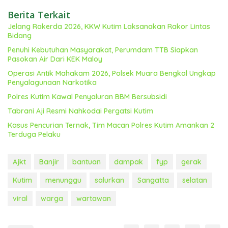
Berita Terkait
Jelang Rakerda 2026, KKW Kutim Laksanakan Rakor Lintas
Bidang
Penuhi Kebutuhan Masyarakat, Perumdam TTB Siapkan
Pasokan Air Dari KEK Maloy
Operasi Antik Mahakam 2026, Polsek Muara Bengkal Ungkap
Penyalagunaan Narkotika
Polres Kutim Kawal Penyaluran BBM Bersubsidi
Tabrani Aji Resmi Nahkodai Pergatsi Kutim
Kasus Pencurian Ternak, Tim Macan Polres Kutim Amankan 2
Terduga Pelaku
Ajkt
Banjir
bantuan
dampak
fyp
gerak
Kutim
menunggu
salurkan
Sangatta
selatan
viral
warga
wartawan