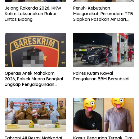
Jelang Rakerda 2026, KKW
Penuhi Kebutuhan
Kutim Laksanakan Rakor
Masyarakat, Perumdam TTB
Lintas Bidang
Siapkan Pasokan Air Dari
KEK Maloy
Operasi Antik Mahakam
Polres Kutim Kawal
2026, Polsek Muara Bengkal
Penyaluran BBM Bersubsidi
Ungkap Penyalagunaan
Narkotika
Tabrani Aji Resmi Nahkodai
Kasus Pencurian Ternak, Tim