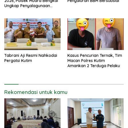
2026, Polsek Muara Bengkal
Penyaluran BBM Bersubsidi
Ungkap Penyalagunaan
Narkotika
Tabrani Aji Resmi Nahkodai
Kasus Pencurian Ternak, Tim
Pergatsi Kutim
Macan Polres Kutim
Amankan 2 Terduga Pelaku
Rekomendasi untuk kamu