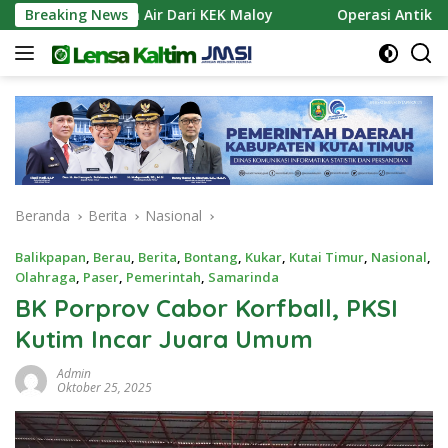
Langsung
n Pasokan Air Dari KEK Maloy
Breaking News
Operasi Antik Mahakam
ke
konten
Beranda
Berita
Nasional
Balikpapan
,
Berau
,
Berita
,
Bontang
,
Kukar
,
Kutai Timur
,
Nasional
,
Olahraga
,
Paser
,
Pemerintah
,
Samarinda
BK Porprov Cabor Korfball, PKSI
Kutim Incar Juara Umum
Admin
Oktober 25, 2025