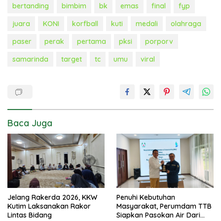
bertanding
bimbim
bk
emas
final
fyp
juara
KONI
korfball
kuti
medali
olahraga
paser
perak
pertama
pksi
porporv
samarinda
target
tc
umu
viral
Baca Juga
Jelang Rakerda 2026, KKW
Penuhi Kebutuhan
Kutim Laksanakan Rakor
Masyarakat, Perumdam TTB
Lintas Bidang
Siapkan Pasokan Air Dari