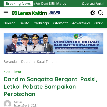
Langsung
an Pasokan Air Dari KEK Maloy
Breaking News
Operasi Antik Mahaka
ke
konten
Daerah
Berita
Olahraga
Otomotif
Advertorial
Olahra
Beranda
Daerah
Kutai Timur
Kutai Timur
Dandim Sangatta Berganti Posisi,
Letkol Pabate Sampaikan
Perpisahan
Admin
September 9, 2021