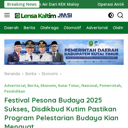
Langsung
an Pasokan Air Dari KEK Maloy
Breaking News
Operasi Antik Mahakam
ke
konten
Daerah
Berita
Olahraga
Otomotif
Advertorial
Olahra
Beranda
Berita
Ekonomi
Advertorial
,
Berita
,
Ekonomi
,
Kutai Timur
,
Nasional
,
Pemerintah
,
Pendidikan
Festival Pesona Budaya 2025
Sukses, Disdikbud Kutim Pastikan
Program Pelestarian Budaya Kian
Menguat