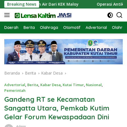
Langsung
n Pasokan Air Dari KEK Maloy
Breaking News
Operasi Antik Mahakam
ke
konten
Daerah
Berita
Olahraga
Otomotif
Advertorial
Olahra
Beranda
Berita
Kabar Desa
Advertorial
,
Berita
,
Kabar Desa
,
Kutai Timur
,
Nasional
,
Pemerintah
Gandeng RT se Kecamatan
Sangatta Utara, Pemkab Kutim
Gelar Forum Kewaspadaan Dini
Admin