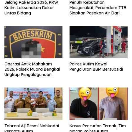
Jelang Rakerda 2026, KKW
Penuhi Kebutuhan
Kutim Laksanakan Rakor
Masyarakat, Perumdam TTB
Lintas Bidang
Siapkan Pasokan Air Dari
KEK Maloy
Operasi Antik Mahakam
Polres Kutim Kawal
2026, Polsek Muara Bengkal
Penyaluran BBM Bersubsidi
Ungkap Penyalagunaan
Narkotika
Tabrani Aji Resmi Nahkodai
Kasus Pencurian Ternak, Tim
Pergatsi Kutim
Macan Polres Kutim