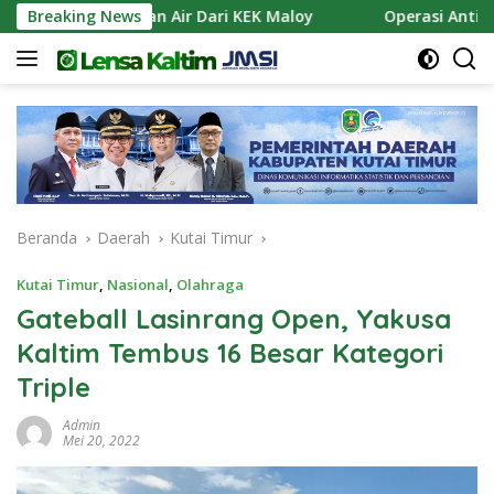
Langsung
an Pasokan Air Dari KEK Maloy
Breaking News
Operasi Antik Mahaka
ke
konten
Beranda
Daerah
Kutai Timur
Kutai Timur
,
Nasional
,
Olahraga
Gateball Lasinrang Open, Yakusa
Kaltim Tembus 16 Besar Kategori
Triple
Admin
Mei 20, 2022