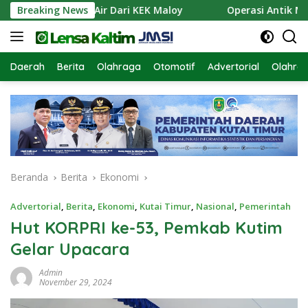
Langsung
 Pasokan Air Dari KEK Maloy
Breaking News
Operasi Antik Mahakam 
ke
konten
Daerah
Berita
Olahraga
Otomotif
Advertorial
Olahra
Beranda
Berita
Ekonomi
Advertorial
,
Berita
,
Ekonomi
,
Kutai Timur
,
Nasional
,
Pemerintah
Hut KORPRI ke-53, Pemkab Kutim
Gelar Upacara
Admin
November 29, 2024