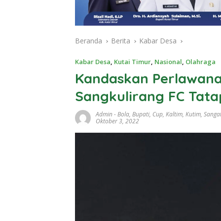
Beranda
Berita
Kabar Desa
Kabar Desa
,
Kutai Timur
,
Nasional
,
Olahraga
Kandaskan Perlawana
Sangkulirang FC Tata
Admin
-
Bola
,
Bupati
,
Cup
,
Kaltim
,
Kutim
,
Sanga
Oktober 3, 2022