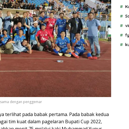
K
S
vi
f
k
ersama dengan penggemar
ya terlihat pada babak pertama. Pada babak kedua
gai tim kuat dalam pagelaran Bupati Cup 2022,
bahkan menit 75 melalui kaki Muhammad Yunus,