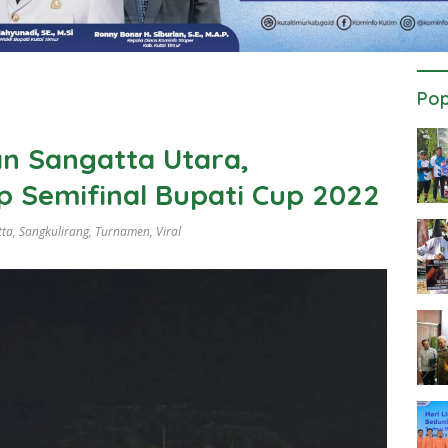
Pop
n Sangatta Utara,
p Semifinal Bupati Cup 2022
tta
,
Sangkulirang
,
Turnamen
,
Viral