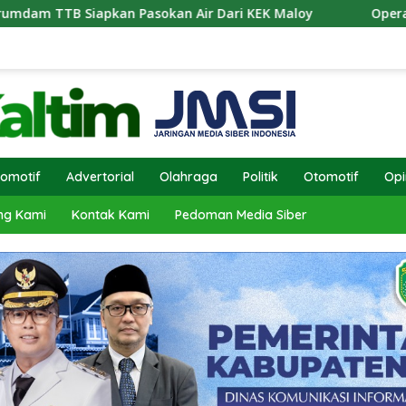
sokan Air Dari KEK Maloy
Operasi Antik Mahakam 202
omotif
Advertorial
Olahraga
Politik
Otomotif
Opi
ng Kami
Kontak Kami
Pedoman Media Siber