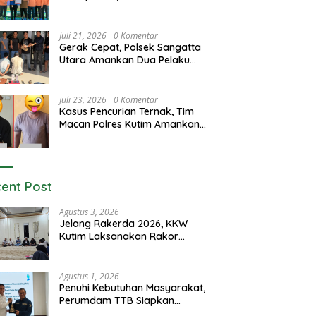
Luncurkan Program GEMAS
Juli 21, 2026
0 Komentar
Gerak Cepat, Polsek Sangatta
Utara Amankan Dua Pelaku
Curas dan Dugaan Kekerasan
Seksual
Juli 23, 2026
0 Komentar
Kasus Pencurian Ternak, Tim
Macan Polres Kutim Amankan 2
Terduga Pelaku
ent Post
Agustus 3, 2026
Jelang Rakerda 2026, KKW
Kutim Laksanakan Rakor
Lintas Bidang
Agustus 1, 2026
Penuhi Kebutuhan Masyarakat,
Perumdam TTB Siapkan
Pasokan Air Dari KEK Maloy