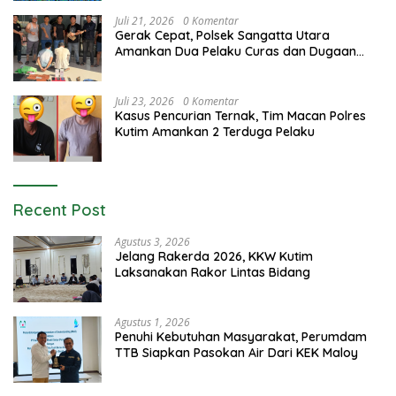
Juli 21, 2026
0 Komentar
Gerak Cepat, Polsek Sangatta Utara
Amankan Dua Pelaku Curas dan Dugaan
Kekerasan Seksual
Juli 23, 2026
0 Komentar
Kasus Pencurian Ternak, Tim Macan Polres
Kutim Amankan 2 Terduga Pelaku
Recent Post
Agustus 3, 2026
Jelang Rakerda 2026, KKW Kutim
Laksanakan Rakor Lintas Bidang
Agustus 1, 2026
Penuhi Kebutuhan Masyarakat, Perumdam
TTB Siapkan Pasokan Air Dari KEK Maloy