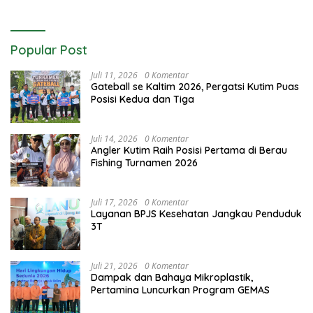
Popular Post
Juli 11, 2026
0 Komentar
Gateball se Kaltim 2026, Pergatsi Kutim Puas
Posisi Kedua dan Tiga
Juli 14, 2026
0 Komentar
Angler Kutim Raih Posisi Pertama di Berau
Fishing Turnamen 2026
Juli 17, 2026
0 Komentar
Layanan BPJS Kesehatan Jangkau Penduduk
3T
Juli 21, 2026
0 Komentar
Dampak dan Bahaya Mikroplastik,
Pertamina Luncurkan Program GEMAS