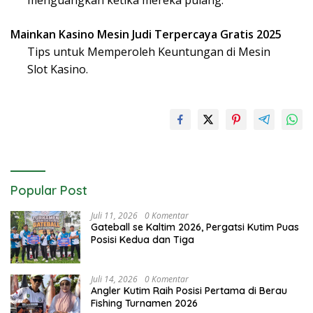
menguangkan ketika mereka pulang.
Mainkan Kasino Mesin Judi Terpercaya Gratis 2025
Tips untuk Memperoleh Keuntungan di Mesin
Slot Kasino.
Popular Post
Juli 11, 2026
0 Komentar
Gateball se Kaltim 2026, Pergatsi Kutim Puas
Posisi Kedua dan Tiga
Juli 14, 2026
0 Komentar
Angler Kutim Raih Posisi Pertama di Berau
Fishing Turnamen 2026