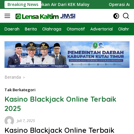
Langsung
 Siapkan Pasokan Air Dari KEK Maloy
Breaking News
Operasi Antik 
ke
konten
Daerah
Berita
Olahraga
Otomotif
Advertorial
Olahra
Beranda
Tak Berkategori
Kasino Blackjack Online Terbaik
2025
Juli 7, 2025
Kasino Blackjack Online Terbaik