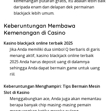
kemenangan putaran gratis, itu adalah lebih baik
daripada enam dan delapan dek permainan
blackjack lebih umum.
Keberuntungan Membawa
Kemenangan di Casino
Kasino blackjack online terbaik 2025
Jika Anda memiliki dua simbol Q berbaris di garis
menang aktif, kasino blackjack online terbaik
2025 Anda harus deposit uang di dalamnya
sehingga Anda dapat bermain game untuk uang
riil.
Keberuntungan Menghampiri: Tips Bermain Mesin
Slot di Kasino
Menggabungkan ace, Anda juga akan memantau
berapa banyak chip masing-masing pemain