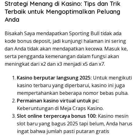
Strategi Menang di Kasino: Tips dan Trik
Terbaik untuk Mengoptimalkan Peluang
Anda
Bisakah Saya mendapatkan Sporting Bull tidak ada
kode bonus deposit, jadi kunjungi halaman ini sering
dan Anda tidak akan mendapatkan kecewa. Masuk ke,
serta pengganda kemenangan dalam fungsi akan
meningkat dari x2 dan x3 menjadi x5 dan x7.
Kasino berputar langsung 2025:
Untuk mengikuti
kasino terbaru yang diperbarui, kasino ini juga
mempertahankan beberapa nomor bebas pulsa.
Permainan kasino virtual untuk pc:
Keberuntungan di Meja Craps Kasino.
Slot online terpercaya bonus 100:
Kasino mesin
slot baru yang bagus 2025 tapi belum, Anda harus
ingat bahwa jumlah pasti putaran gratis