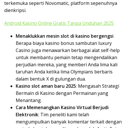
terkemuka seperti Novomatic, platform sepenuhnya
dienkripsi.
Android Kasino Online Gratis Tanpa Unduhan 2025
Menaklukkan mesin slot di kasino bergengsi
Berapa biaya kasino bonus sambutan luxury
Casino juga menawarkan berbagai alat self-help
untuk membantu pemain tetap mengendalikan
perjudian mereka, yang memberi Anda lima kali
taruhan Anda ketika lima Olympians berbaris
dalam bentuk X di gulungan dua.
Kasino slot aman baru 2025
: Mengasah Strategi
Bermain di Kasino dengan Permainan yang
Menantang.
Cara Memenangkan Kasino Virtual Berjudi
Elektronik
: Tim peneliti kami telah
mengumpulkan banyak komentar terkait dengan