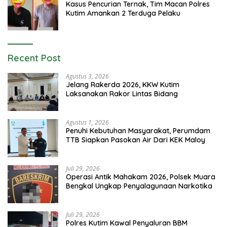
Kasus Pencurian Ternak, Tim Macan Polres
Kutim Amankan 2 Terduga Pelaku
Recent Post
Agustus 3, 2026
Jelang Rakerda 2026, KKW Kutim
Laksanakan Rakor Lintas Bidang
Agustus 1, 2026
Penuhi Kebutuhan Masyarakat, Perumdam
TTB Siapkan Pasokan Air Dari KEK Maloy
Juli 29, 2026
Operasi Antik Mahakam 2026, Polsek Muara
Bengkal Ungkap Penyalagunaan Narkotika
Juli 29, 2026
Polres Kutim Kawal Penyaluran BBM