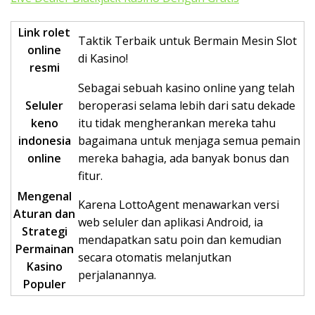
Link rolet
Taktik Terbaik untuk Bermain Mesin Slot
online
di Kasino!
resmi
Sebagai sebuah kasino online yang telah
Seluler
beroperasi selama lebih dari satu dekade
keno
itu tidak mengherankan mereka tahu
indonesia
bagaimana untuk menjaga semua pemain
online
mereka bahagia, ada banyak bonus dan
fitur.
Mengenal
Karena LottoAgent menawarkan versi
Aturan dan
web seluler dan aplikasi Android, ia
Strategi
mendapatkan satu poin dan kemudian
Permainan
secara otomatis melanjutkan
Kasino
perjalanannya.
Populer