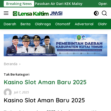
Langsung
TTB Siapkan Pasokan Air Dari KEK Maloy
Breaking News
Operasi Ant
ke
konten
Daerah
Berita
Olahraga
Otomotif
Advertorial
Olahra
Beranda
Tak Berkategori
Kasino Slot Aman Baru 2025
Juli 7, 2025
Kasino Slot Aman Baru 2025