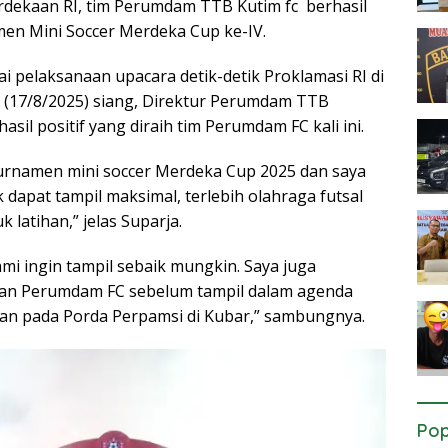
rdekaan RI, tim Perumdam TTB Kutim fc berhasil
en Mini Soccer Merdeka Cup ke-IV.
i pelaksanaan upacara detik-detik Proklamasi RI di
u (17/8/2025) siang, Direktur Perumdam TTB
il positif yang diraih tim Perumdam FC kali ini.
turnamen mini soccer Merdeka Cup 2025 dan saya
dapat tampil maksimal, terlebih olahraga futsal
 latihan,” jelas Suparja.
mi ingin tampil sebaik mungkin. Saya juga
an Perumdam FC sebelum tampil dalam agenda
aan pada Porda Perpamsi di Kubar,” sambungnya.
Pop