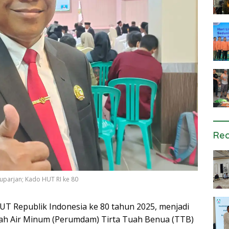
Rec
parjan; Kado HUT RI ke 80
T Republik Indonesia ke 80 tahun 2025, menjadi
h Air Minum (Perumdam) Tirta Tuah Benua (TTB)