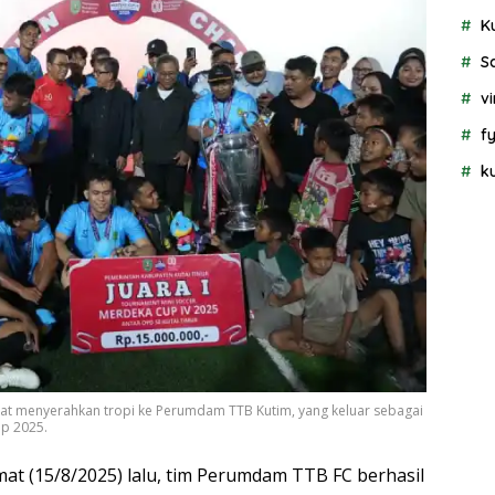
K
S
vi
f
k
saat menyerahkan tropi ke Perumdam TTB Kutim, yang keluar sebagai
p 2025.
umat (15/8/2025) lalu, tim Perumdam TTB FC berhasil