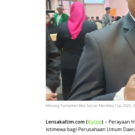
Menang Turnamen Mini Soccer Merdeka Cup 2025, Su
Lensakaltim.com (
Kutim
)
– Perayaan HU
istimewa bagi Perusahaan Umum Daera