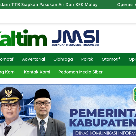
asokan Air Dari KEK Maloy
Operasi Antik Mahakam 20
omotif
Advertorial
Olahraga
Politik
Otomotif
Opi
ng Kami
Kontak Kami
Pedoman Media Siber