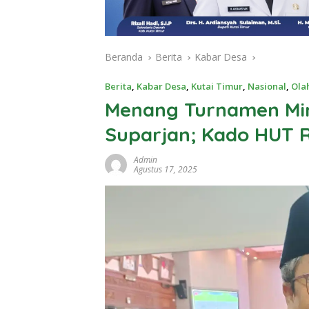
Beranda
Berita
Kabar Desa
Berita
,
Kabar Desa
,
Kutai Timur
,
Nasional
,
Ola
Menang Turnamen Min
Suparjan; Kado HUT R
Admin
Agustus 17, 2025