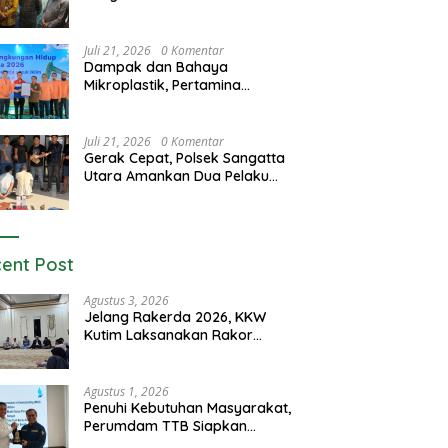
Juli 21, 2026
0 Komentar
Dampak dan Bahaya
Mikroplastik, Pertamina
Luncurkan Program GEMAS
Juli 21, 2026
0 Komentar
Gerak Cepat, Polsek Sangatta
Utara Amankan Dua Pelaku
Curas dan Dugaan Kekerasan
Seksual
ent Post
Agustus 3, 2026
Jelang Rakerda 2026, KKW
Kutim Laksanakan Rakor
Lintas Bidang
Agustus 1, 2026
Penuhi Kebutuhan Masyarakat,
Perumdam TTB Siapkan
Pasokan Air Dari KEK Maloy