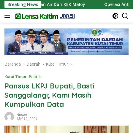
Langsung
pkan Pasokan Air Dari KEK Maloy
Breaking News
Operasi Antik Mahak
ke
konten
Beranda
Daerah
Kutai Timur
Kutai Timur
,
Politik
Pansus LKPJ Bupati, Basti
Sanggalangi; Kami Masih
Kumpulkan Data
Admin
Mei 19, 2021