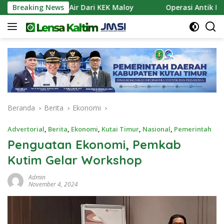
Langsung
 Pasokan Air Dari KEK Maloy
Breaking News
Operasi Antik Mahakam 
ke
konten
Beranda
Berita
Ekonomi
Advertorial
,
Berita
,
Ekonomi
,
Kutai Timur
,
Nasional
,
Pemerintah
Penguatan Ekonomi, Pemkab
Kutim Gelar Workshop
Admin
November 4, 2024