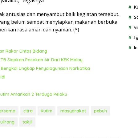
yarakat,” tegasnya.
K
ak antusias dan menyambut baik kegiatan tersebut.
S
yang belum sempat menyiapkan makanan berbuka,
vi
berikan rasa aman dan nyaman. (*)
f
k
n Rakor Lintas Bidang
TB Siapkan Pasokan Air Dari KEK Maloy
a Bengkal Ungkap Penyalagunaan Narkotika
idi
 Kutim Amankan 2 Terduga Pelaku
ersama
citra
Kutim
masyarakat
pebuh
ulirang
takjil