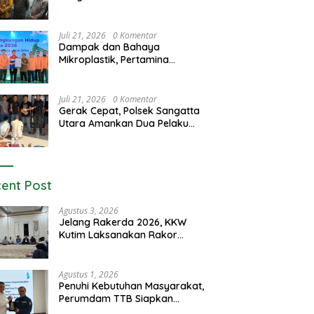
Juli 21, 2026
0 Komentar
Dampak dan Bahaya
Mikroplastik, Pertamina
Luncurkan Program GEMAS
Juli 21, 2026
0 Komentar
Gerak Cepat, Polsek Sangatta
Utara Amankan Dua Pelaku
Curas dan Dugaan Kekerasan
Seksual
ent Post
Agustus 3, 2026
Jelang Rakerda 2026, KKW
Kutim Laksanakan Rakor
Lintas Bidang
Agustus 1, 2026
Penuhi Kebutuhan Masyarakat,
Perumdam TTB Siapkan
Pasokan Air Dari KEK Maloy