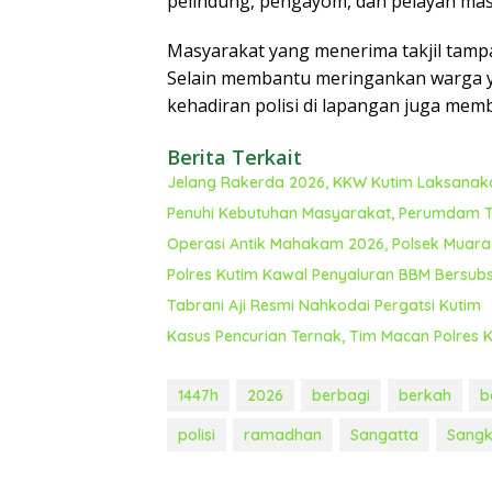
pelindung, pengayom, dan pelayan mas
Masyarakat yang menerima takjil tamp
Selain membantu meringankan warga 
kehadiran polisi di lapangan juga mem
Berita Terkait
Jelang Rakerda 2026, KKW Kutim Laksanaka
Penuhi Kebutuhan Masyarakat, Perumdam T
Operasi Antik Mahakam 2026, Polsek Muar
Polres Kutim Kawal Penyaluran BBM Bersubs
Tabrani Aji Resmi Nahkodai Pergatsi Kutim
Kasus Pencurian Ternak, Tim Macan Polres
1447h
2026
berbagi
berkah
b
polisi
ramadhan
Sangatta
Sangk