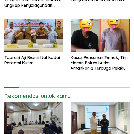
2026, Polsek Muara Bengkal
Penyaluran BBM Bersubsidi
Ungkap Penyalagunaan
Narkotika
Tabrani Aji Resmi Nahkodai
Kasus Pencurian Ternak, Tim
Pergatsi Kutim
Macan Polres Kutim
Amankan 2 Terduga Pelaku
Rekomendasi untuk kamu