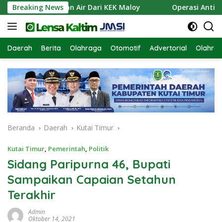
Langsung
kan Pasokan Air Dari KEK Maloy
Breaking News
Operasi Antik Mahaka
ke
konten
Daerah
Berita
Olahraga
Otomotif
Advertorial
Olahra
Beranda
Daerah
Kutai Timur
Kutai Timur
,
Pemerintah
,
Politik
Sidang Paripurna 46, Bupati
Sampaikan Capaian Setahun
Terakhir
Admin
Oktober 14, 2021