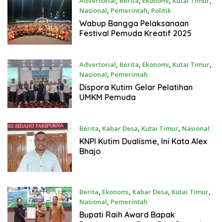
Advertorial
,
Berita
,
Ekonomi
,
Kutai Timur
,
Nasional
,
Pemerintah
,
Politik
November 11, 2025
Wabup Bangga Pelaksanaan
Festival Pemuda Kreatif 2025
Advertorial
,
Berita
,
Ekonomi
,
Kutai Timur
,
Nasional
,
Pemerintah
November 11, 2025
Dispora Kutim Gelar Pelatihan
UMKM Pemuda
Berita
,
Kabar Desa
,
Kutai Timur
,
Nasional
Juni 17, 2025
KNPI Kutim Dualisme, Ini Kata Alex
Bhajo
Berita
,
Ekonomi
,
Kabar Desa
,
Kutai Timur
,
Nasional
,
Pemerintah
Mei 23, 2025
Bupati Raih Award Bapak