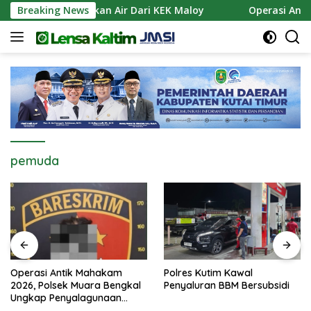
Langsung
Siapkan Pasokan Air Dari KEK Maloy
Breaking News
Operasi Antik Ma
ke
konten
pemuda
Operasi Antik Mahakam
Polres Kutim Kawal
2026, Polsek Muara Bengkal
Penyaluran BBM Bersubsidi
Ungkap Penyalagunaan
Narkotika