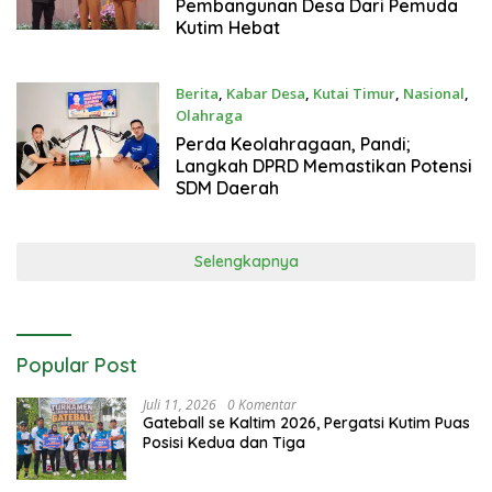
Pembangunan Desa Dari Pemuda
Kutim Hebat
Berita
,
Kabar Desa
,
Kutai Timur
,
Nasional
,
Olahraga
Mei 5, 2025
Perda Keolahragaan, Pandi;
Langkah DPRD Memastikan Potensi
SDM Daerah
Selengkapnya
Popular Post
Juli 11, 2026
0 Komentar
Gateball se Kaltim 2026, Pergatsi Kutim Puas
Posisi Kedua dan Tiga