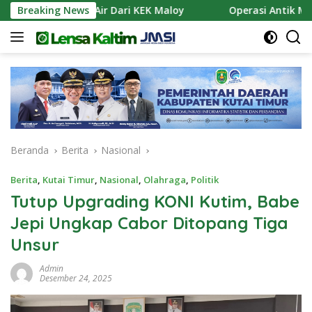
Langsung
 Pasokan Air Dari KEK Maloy
Breaking News
Operasi Antik Mahakam 
ke
konten
Beranda
Berita
Nasional
Berita
,
Kutai Timur
,
Nasional
,
Olahraga
,
Politik
Tutup Upgrading KONI Kutim, Babe
Jepi Ungkap Cabor Ditopang Tiga
Unsur
Admin
Desember 24, 2025