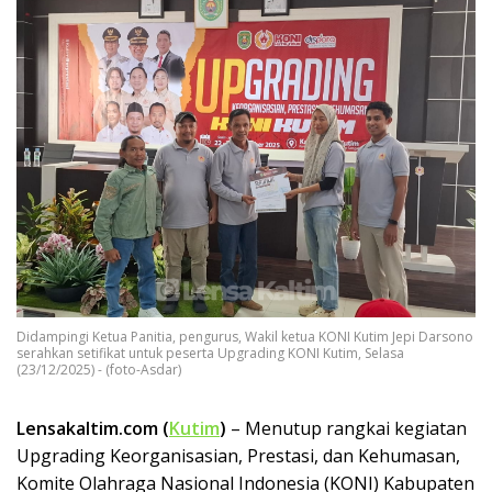
Didampingi Ketua Panitia, pengurus, Wakil ketua KONI Kutim Jepi Darsono
serahkan setifikat untuk peserta Upgrading KONI Kutim, Selasa
(23/12/2025) - (foto-Asdar)
Lensakaltim.com (
Kutim
)
– Menutup rangkai kegiatan
Upgrading Keorganisasian, Prestasi, dan Kehumasan,
Komite Olahraga Nasional Indonesia (KONI) Kabupaten