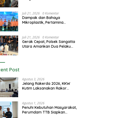
Juli 21, 2026
0 Komentar
Dampak dan Bahaya
Mikroplastik, Pertamina
Luncurkan Program GEMAS
Juli 21, 2026
0 Komentar
Gerak Cepat, Polsek Sangatta
Utara Amankan Dua Pelaku
Curas dan Dugaan Kekerasan
Seksual
ent Post
Agustus 3, 2026
Jelang Rakerda 2026, KKW
Kutim Laksanakan Rakor
Lintas Bidang
Agustus 1, 2026
Penuhi Kebutuhan Masyarakat,
Perumdam TTB Siapkan
Pasokan Air Dari KEK Maloy