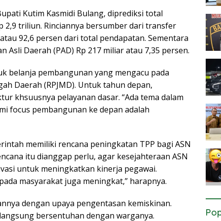
pati Kutim Kasmidi Bulang, diprediksi total
2,9 triliun. Rinciannya bersumber dari transfer
 atau 92,6 persen dari total pendapatan. Sementara
n Asli Daerah (PAD) Rp 217 miliar atau 7,35 persen.
tuk belanja pembangunan yang mengacu pada
h Daerah (RPJMD). Untuk tahun depan,
tur khsuusnya pelayanan dasar. “Ada tema dalam
ami focus pembangunan ke depan adalah
erintah memiliki rencana peningkatan TPP bagi ASN
ncana itu dianggap perlu, agar kesejahteraan ASN
tivasi untuk meningkatkan kinerja pegawai.
epada masyarakat juga meningkat,” harapnya.
itannya dengan upaya pengentasan kemiskinan.
Pop
a langsung bersentuhan dengan warganya.