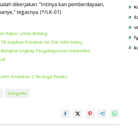
mudah dikerjakan. “Intinya kan pemberdayaan,
K
nye,” tegasnya. (*/LK-01)
S
vi
n Rakor Lintas Bidang
f
TB Siapkan Pasokan Air Dari KEK Maloy
k
a Bengkal Ungkap Penyalagunaan Narkotika
idi
 Kutim Amankan 2 Terduga Pelaku
Sangatta