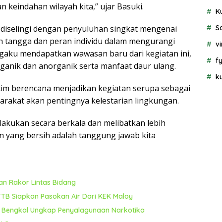
 keindahan wilayah kita,” ujar Basuki.
K
S
uga diselingi dengan penyuluhan singkat mengenai
 tangga dan peran individu dalam mengurangi
vi
gaku mendapatkan wawasan baru dari kegiatan ini,
f
ganik dan anorganik serta manfaat daur ulang.
k
tim berencana menjadikan kegiatan serupa sebagai
rakat akan pentingnya kelestarian lingkungan.
dilakukan secara berkala dan melibatkan lebih
 yang bersih adalah tanggung jawab kita
n Rakor Lintas Bidang
TB Siapkan Pasokan Air Dari KEK Maloy
a Bengkal Ungkap Penyalagunaan Narkotika