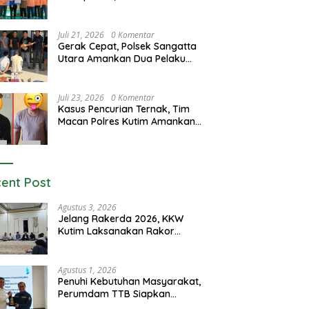
Luncurkan Program GEMAS
Juli 21, 2026
0 Komentar
Gerak Cepat, Polsek Sangatta
Utara Amankan Dua Pelaku
Curas dan Dugaan Kekerasan
Seksual
Juli 23, 2026
0 Komentar
Kasus Pencurian Ternak, Tim
Macan Polres Kutim Amankan 2
Terduga Pelaku
ent Post
Agustus 3, 2026
Jelang Rakerda 2026, KKW
Kutim Laksanakan Rakor
Lintas Bidang
Agustus 1, 2026
Penuhi Kebutuhan Masyarakat,
Perumdam TTB Siapkan
Pasokan Air Dari KEK Maloy