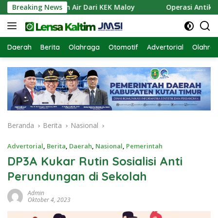
Langsung
kan Pasokan Air Dari KEK Maloy
Breaking News
Operasi Antik Mahaka
ke
konten
Daerah
Berita
Olahraga
Otomotif
Advertorial
Olahra
Beranda
Berita
Nasional
Advertorial
,
Berita
,
Daerah
,
Nasional
,
Pemerintah
DP3A Kukar Rutin Sosialisi Anti
Perundungan di Sekolah
Admin
Oktober 4, 2023