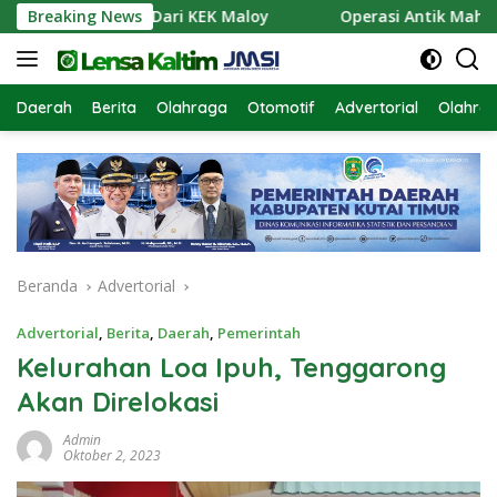
Langsung
asokan Air Dari KEK Maloy
Breaking News
Operasi Antik Mahakam 202
ke
konten
Daerah
Berita
Olahraga
Otomotif
Advertorial
Olahra
Beranda
Advertorial
Advertorial
,
Berita
,
Daerah
,
Pemerintah
Kelurahan Loa Ipuh, Tenggarong
Akan Direlokasi
Admin
Oktober 2, 2023