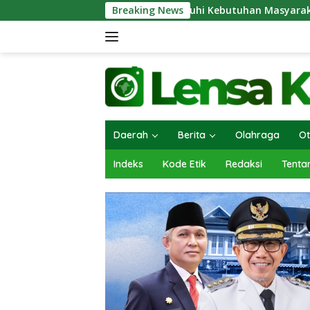
Langsung
kor Lintas Bidang
Breaking News
Penuhi Kebutuhan Masyarakat, Peru
ke
konten
Daerah
Berita
Olahraga
Ot
Indeks
Kode Etik
Redaksi
Tenta