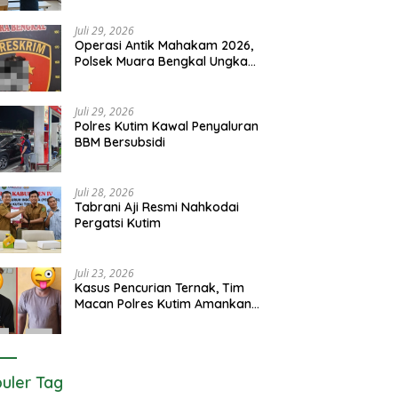
Juli 29, 2026
Operasi Antik Mahakam 2026,
Polsek Muara Bengkal Ungkap
Penyalagunaan Narkotika
Juli 29, 2026
Polres Kutim Kawal Penyaluran
BBM Bersubsidi
Juli 28, 2026
Tabrani Aji Resmi Nahkodai
Pergatsi Kutim
Juli 23, 2026
Kasus Pencurian Ternak, Tim
Macan Polres Kutim Amankan 2
Terduga Pelaku
uler Tag