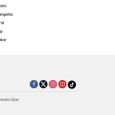
utim
angatta
ral
yp
ukar
edia Siber