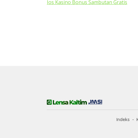
Ios Kasino Bonus Sambutan Gratis
Indeks