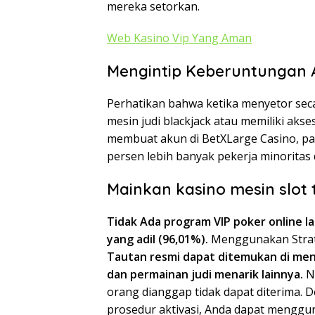
mereka setorkan.
Web Kasino Vip Yang Aman
Mengintip Keberuntungan A
Perhatikan bahwa ketika menyetor seca
mesin judi blackjack atau memiliki aks
membuat akun di BetXLarge Casino, p
persen lebih banyak pekerja minoritas
Mainkan kasino mesin slot 
Tidak Ada program VIP poker online l
yang adil (96,01%).
Menggunakan Strate
Tautan resmi dapat ditemukan di men
dan permainan judi menarik lainnya.
N
orang dianggap tidak dapat diterima.
prosedur aktivasi, Anda dapat menggun