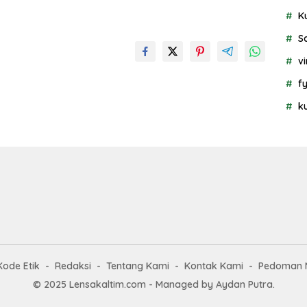
K
S
vi
f
k
Kode Etik
Redaksi
Tentang Kami
Kontak Kami
Pedoman M
© 2025 Lensakaltim.com - Managed by Aydan Putra.