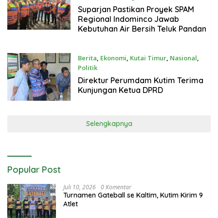
September 5, 2025
Suparjan Pastikan Proyek SPAM
Regional Indominco Jawab
Kebutuhan Air Bersih Teluk Pandan
Berita
,
Ekonomi
,
Kutai Timur
,
Nasional
,
Politik
Agustus 30, 2025
Direktur Perumdam Kutim Terima
Kunjungan Ketua DPRD
Selengkapnya
Popular Post
Juli 10, 2026
0 Komentar
Turnamen Gateball se Kaltim, Kutim Kirim 9
Atlet