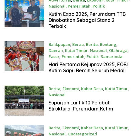
Advertorial
,
Berita
,
Ekonomi
,
Kutai Timur
,
Nasional
,
Pemerintah
,
Politik
Oktober 29, 2025
Kutim Expo 2025, Perumdam TTB
Dinobatkan Sebagai Stand 2
Terbaik
Balikpapan
,
Berau
,
Berita
,
Bontang
,
Daerah
,
Kutai Timur
,
Nasional
,
Olahraga
,
Paser
,
Pemerintah
,
Politik
,
Samarinda
Oktober 25, 2025
Hari Pertama Kejuprov 2025, FOBI
Kutim Sapu Bersih Seluruh Medali
Berita
,
Ekonomi
,
Kabar Desa
,
Kutai Timur
,
Nasional
September 16, 2025
Suparjan Lantik 10 Pejabat
Struktural Perumdam Kutim
Berita
,
Ekonomi
,
Kabar Desa
,
Kutai Timur
,
Nasional
,
Uncategorized