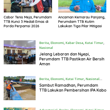
Cabor Tenis Meja, Perumdam
Ancaman Kemarau Panjang,
TTB Kunci 3 Medali Emas di
Perumdam TTB Kutim
Porda Perpamsi 2026
Lakukan Tiga Pilar Mitigasi
Berita
,
Ekonomi
,
Kabar Desa
,
Kutai Timur
,
Nasional
Maret 17, 2026
Jelang Lebaran dan Nyepi,
Perumdam TTB Pastikan Air Bersih
Aman
Berita
,
Ekonomi
,
Kutai Timur
,
Nasional
Februari 10, 2026
Sambut Ramadhan, Perumdam
TTB Lakukan Pembersihan IPA Kabo