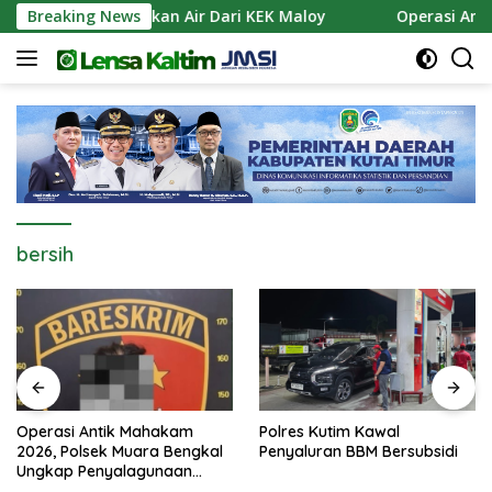
Langsung
Siapkan Pasokan Air Dari KEK Maloy
Breaking News
Operasi Antik M
ke
konten
bersih
Operasi Antik Mahakam
Polres Kutim Kawal
2026, Polsek Muara Bengkal
Penyaluran BBM Bersubsidi
Ungkap Penyalagunaan
Narkotika