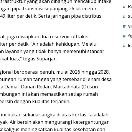
nfrastruktur yang akan dibangun mencakup intake
K
ringan pipa transmisi sepanjang 26 kilometer,
9 liter per detik. Serta jaringan pipa distribusi
S
vi
f
 juga disiapkan dua reservoir offtaker
iter per detik. “Air adalah kehidupan. Melalui
k
an layanan yang tidak hanya memenuhi standar
kat luas,” tegas Suparjan.
gional beroperasi penuh, mulai 2026 hingga 2028,
bungan rumah tangga yang tersebar di enam desa.
a Damai, Danau Redan, Martadinata (Dusun
Sambungan ini akan memastikan setiap rumah
bersih dengan kualitas terjamin.
ni bukan sekadar angka di atas kertas. Ia adalah
ayak. Air bersih akan mengurangi ketergantungan
sekaligus meningkatkan kualitas kesehatan dan