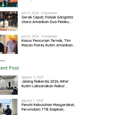
Luncurkan Program GEMAS
Juli 21, 2026
0 Komentar
Gerak Cepat, Polsek Sangatta
Utara Amankan Dua Pelaku
Curas dan Dugaan Kekerasan
Seksual
Juli 23, 2026
0 Komentar
Kasus Pencurian Ternak, Tim
Macan Polres Kutim Amankan 2
Terduga Pelaku
ent Post
Agustus 3, 2026
Jelang Rakerda 2026, KKW
Kutim Laksanakan Rakor
Lintas Bidang
Agustus 1, 2026
Penuhi Kebutuhan Masyarakat,
Perumdam TTB Siapkan
Pasokan Air Dari KEK Maloy