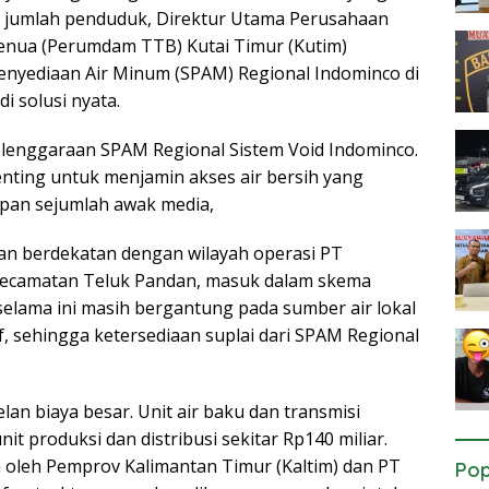
a jumlah penduduk, Direktur Utama Perusahaan
nua (Perumdam TTB) Kutai Timur (Kutim)
enyediaan Air Minum (SPAM) Regional Indominco di
 solusi nyata.
enggaraan SPAM Regional Sistem Void Indominco.
enting untuk menjamin akses air bersih yang
apan sejumlah awak media,
dan berdekatan dengan wilayah operasi PT
Kecamatan Teluk Pandan, masuk dalam skema
selama ini masih bergantung pada sumber air lokal
if, sehingga ketersediaan suplai dari SPAM Regional
lan biaya besar. Unit air baku dan transmisi
it produksi dan distribusi sekitar Rp140 miliar.
oleh Pemprov Kalimantan Timur (Kaltim) dan PT
Pop