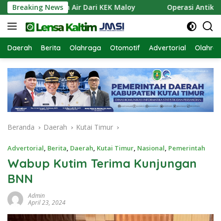
Langsung
n Pasokan Air Dari KEK Maloy
Breaking News
Operasi Antik Mahakam
ke
konten
Daerah
Berita
Olahraga
Otomotif
Advertorial
Olahra
Beranda
Daerah
Kutai Timur
Advertorial
,
Berita
,
Daerah
,
Kutai Timur
,
Nasional
,
Pemerintah
Wabup Kutim Terima Kunjungan
BNN
Admin
April 23, 2024