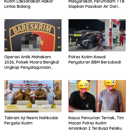
Kutim Laksanakan Rakor
Masyarakat, Perumdam TTB
Lintas Bidang
Siapkan Pasokan Air Dari
KEK Maloy
Operasi Antik Mahakam
Polres Kutim Kawal
2026, Polsek Muara Bengkal
Penyaluran BBM Bersubsidi
Ungkap Penyalagunaan
Narkotika
Tabrani Aji Resmi Nahkodai
Kasus Pencurian Ternak, Tim
Pergatsi Kutim
Macan Polres Kutim
Amankan 2 Terduga Pelaku