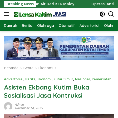
Langsung
kan Pasokan Air Dari KEK Maloy
Breaking News
Operasi Antik Mahak
ke
konten
Daerah
Berita
Olahraga
Otomotif
Advertorial
Olahra
Beranda
Berita
Ekonomi
Advertorial
,
Berita
,
Ekonomi
,
Kutai Timur
,
Nasional
,
Pemerintah
Asisten Ekbang Kutim Buka
Sosialisasi Jasa Kontruksi
Admin
November 14, 2025