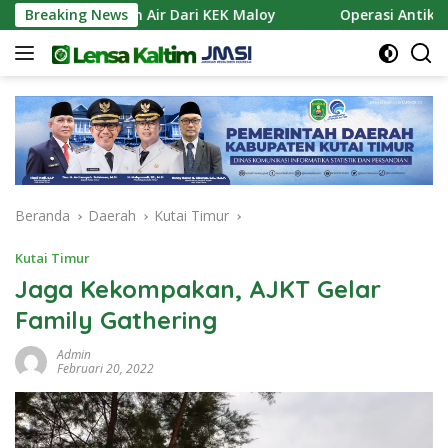
Langsung
an Pasokan Air Dari KEK Maloy
Breaking News
Operasi Antik Mahaka
ke
konten
Beranda
Daerah
Kutai Timur
Kutai Timur
Jaga Kekompakan, AJKT Gelar
Family Gathering
Admin
Februari 20, 2022