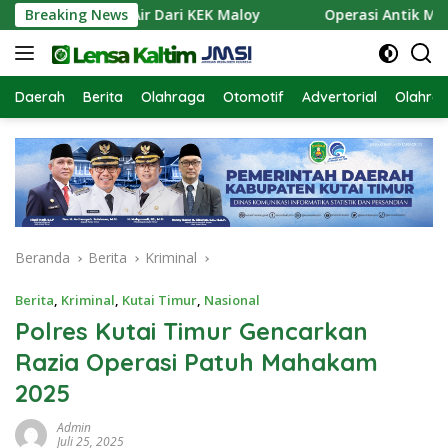
Langsung
n Pasokan Air Dari KEK Maloy
Breaking News
Operasi Antik Mahakam
ke
konten
Daerah
Berita
Olahraga
Otomotif
Advertorial
Olahra
Beranda
Berita
Kriminal
Berita
,
Kriminal
,
Kutai Timur
,
Nasional
Polres Kutai Timur Gencarkan
Razia Operasi Patuh Mahakam
2025
Admin
Juli 25, 2025