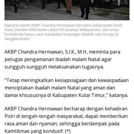
Kapolres Kutim AKBP Chandra Hermawan bersama Sekda Kutim Rizali
Hadi, Dandim 0909 Kutim Letkol inf Ginanjar Wahyutomo, dan unsur
forkofimda lainya, saat melakukan kunjungan disalah satu Gereja di
Sangatta Kutim
AKBP Chandra Hermawan, S.I.K., M.H, meminta para
petugas pengamanan ibadah malam Natal agar
sungguh-sungguh melaksanakan tugasnya.
“Tetap meningkatkan kesiapsiagaan dan kewaspadaan
menciptakan ibadah malam Natal yang aman dan
damai khsususnya di Kabupaten Kutai Timur,” katanya.
AKBP Chandra Hermawan berharap dengan kehadiran
Polri di tengah-tengah masyarakat, dapat memberikan
rasa aman dan nyaman, sehingga berdampak pada
Kamtibmas yang kondusif. (*)