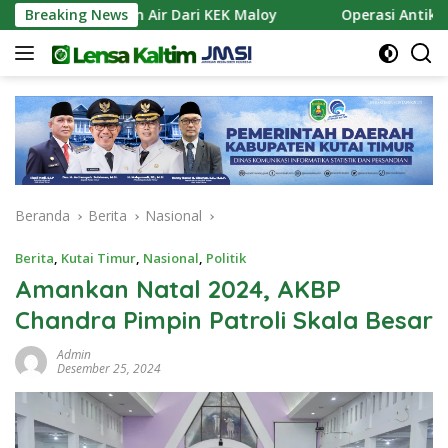
Langsung
n Pasokan Air Dari KEK Maloy
Breaking News
Operasi Antik Mahakam
ke
konten
Beranda
Berita
Nasional
Berita
,
Kutai Timur
,
Nasional
,
Politik
Amankan Natal 2024, AKBP
Chandra Pimpin Patroli Skala Besar
Admin
Desember 25, 2024