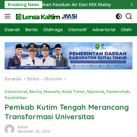
Langsung
 TTB Siapkan Pasokan Air Dari KEK Maloy
Breaking News
Operasi An
ke
konten
Daerah
Berita
Olahraga
Otomotif
Advertorial
Olahra
Beranda
Berita
Ekonomi
Advertorial
,
Berita
,
Ekonomi
,
Kutai Timur
,
Nasional
,
Pemerintah
,
Pendidikan
Pemkab Kutim Tengah Merancang
Transformasi Universitas
Admin
November 26, 2024