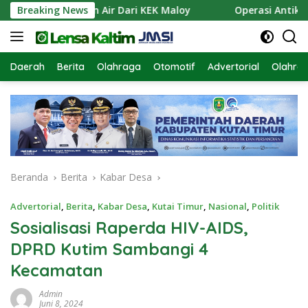
Langsung
an Pasokan Air Dari KEK Maloy
Breaking News
Operasi Antik Mahakam
ke
konten
Daerah
Berita
Olahraga
Otomotif
Advertorial
Olahra
Beranda
Berita
Kabar Desa
Advertorial
,
Berita
,
Kabar Desa
,
Kutai Timur
,
Nasional
,
Politik
Sosialisasi Raperda HIV-AIDS,
DPRD Kutim Sambangi 4
Kecamatan
Admin
Juni 8, 2024