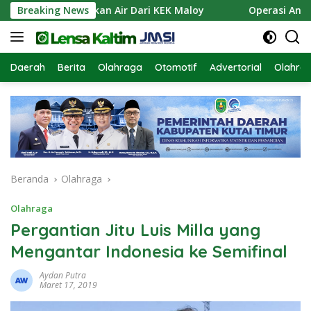
Langsung
apkan Pasokan Air Dari KEK Maloy
Breaking News
Operasi Antik Mah
ke
konten
Daerah
Berita
Olahraga
Otomotif
Advertorial
Olahra
Beranda
Olahraga
Olahraga
Pergantian Jitu Luis Milla yang
Mengantar Indonesia ke Semifinal
Aydan Putra
Maret 17, 2019