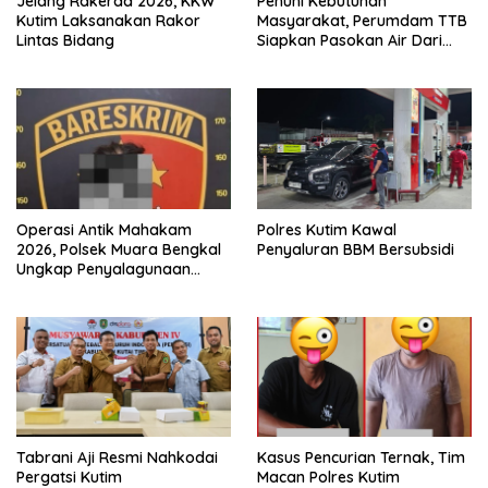
Jelang Rakerda 2026, KKW
Penuhi Kebutuhan
Kutim Laksanakan Rakor
Masyarakat, Perumdam TTB
Lintas Bidang
Siapkan Pasokan Air Dari
KEK Maloy
Operasi Antik Mahakam
Polres Kutim Kawal
2026, Polsek Muara Bengkal
Penyaluran BBM Bersubsidi
Ungkap Penyalagunaan
Narkotika
Tabrani Aji Resmi Nahkodai
Kasus Pencurian Ternak, Tim
Pergatsi Kutim
Macan Polres Kutim