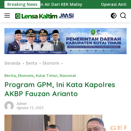
Langsung
an Pasokan Air Dari KEK Maloy
Breaking News
Operasi Antik Mahaka
ke
konten
Beranda
Berita
Ekonomi
Berita
,
Ekonomi
,
Kutai Timur
,
Nasional
Program GPM, Ini Kata Kapolres
AKBP Fauzan Arianto
Admin
Agustus 15, 2025