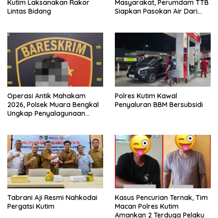
Kutim Laksanakan Rakor
Masyarakat, Perumdam TTB
Lintas Bidang
Siapkan Pasokan Air Dari
KEK Maloy
Operasi Antik Mahakam
Polres Kutim Kawal
2026, Polsek Muara Bengkal
Penyaluran BBM Bersubsidi
Ungkap Penyalagunaan
Narkotika
Tabrani Aji Resmi Nahkodai
Kasus Pencurian Ternak, Tim
Pergatsi Kutim
Macan Polres Kutim
Amankan 2 Terduga Pelaku