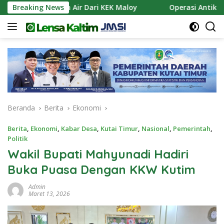
Langsung
an Pasokan Air Dari KEK Maloy
Breaking News
Operasi Antik Mahaka
ke
konten
Beranda
Berita
Ekonomi
Berita
,
Ekonomi
,
Kabar Desa
,
Kutai Timur
,
Nasional
,
Pemerintah
,
Politik
Wakil Bupati Mahyunadi Hadiri
Buka Puasa Dengan KKW Kutim
Admin
Maret 13, 2026