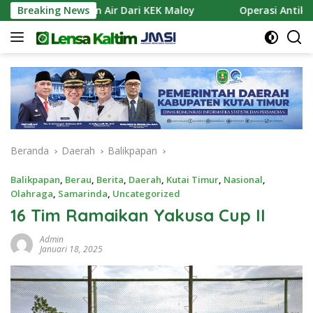
Langsung
kan Pasokan Air Dari KEK Maloy
Breaking News
Operasi Antik Mahak
ke
konten
Beranda
Daerah
Balikpapan
Balikpapan
,
Berau
,
Berita
,
Daerah
,
Kutai Timur
,
Nasional
,
Olahraga
,
Samarinda
,
Uncategorized
16 Tim Ramaikan Yakusa Cup II
Admin
Januari 18, 2025