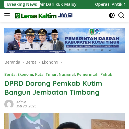
Langsung
 Pasokan Air Dari KEK Maloy
Breaking News
Operasi Antik Mahakam 
ke
konten
Beranda
Berita
Ekonomi
Berita
,
Ekonomi
,
Kutai Timur
,
Nasional
,
Pemerintah
,
Politik
DPRD Dorong Pemkab Kutim
Bangun Jembatan Timbang
Admin
Mei 20, 2025