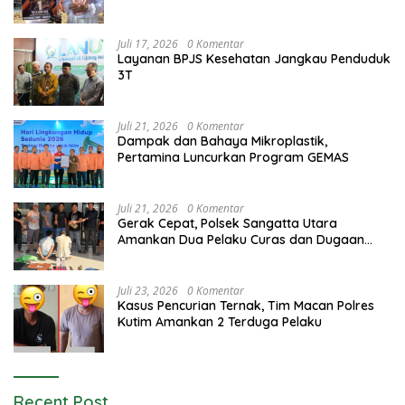
Juli 17, 2026
0 Komentar
Layanan BPJS Kesehatan Jangkau Penduduk
3T
Juli 21, 2026
0 Komentar
Dampak dan Bahaya Mikroplastik,
Pertamina Luncurkan Program GEMAS
Juli 21, 2026
0 Komentar
Gerak Cepat, Polsek Sangatta Utara
Amankan Dua Pelaku Curas dan Dugaan
Kekerasan Seksual
Juli 23, 2026
0 Komentar
Kasus Pencurian Ternak, Tim Macan Polres
Kutim Amankan 2 Terduga Pelaku
Recent Post